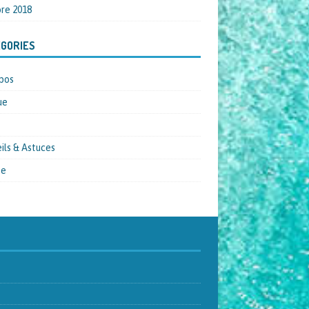
re 2018
GORIES
pos
ue
ils & Astuces
pe