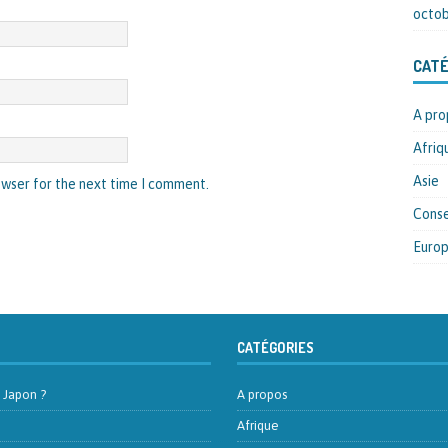
octob
CATÉ
A pro
Afriq
Asie
owser for the next time I comment.
Conse
Euro
CATÉGORIES
u Japon ?
A propos
Afrique