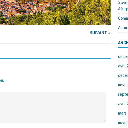
5 ave
Afriq
Comme
Astuc
SUIVANT
ARCH
déce
avril 
déce
ée.
nove
sept
avril 
mars 
nove