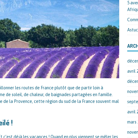
5 ave
Afriq
Comme
Astuc
ARCH
déce
avril 
déce
llonner les routes de France plutôt que de partir loin à
nove
yme de soleil, de chaleur, de baignades partagées en famille.
e de la Provence, cette région du sud de la France souvent mal
sept
avril 
ilé !
mars 
nove
t c’est déjà les vacances ! Quand en plus viennent se mêler les