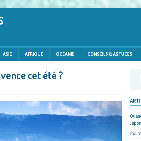
S
ASIE
AFRIQUE
OCÉANIE
CONSEILS & ASTUCES
ovence cet été ?
ARTI
Quand
Japon
Pourq