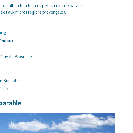
ncore aller chercher ces petits coins de paradis.
iées aux micros régions provençales.
ting
 Ventoux
r
 Rémy de Provence
ntour
de Brignoles
Croix
mparable