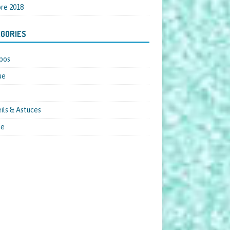
re 2018
GORIES
pos
ue
ils & Astuces
pe