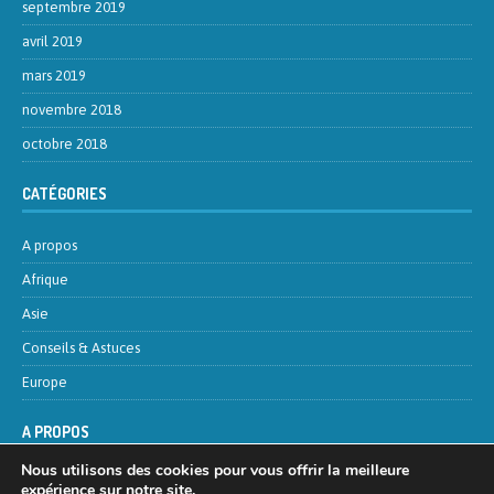
septembre 2019
avril 2019
mars 2019
novembre 2018
octobre 2018
CATÉGORIES
A propos
Afrique
Asie
Conseils & Astuces
Europe
A PROPOS
Nous utilisons des cookies pour vous offrir la meilleure
Contactez-nous
expérience sur notre site.